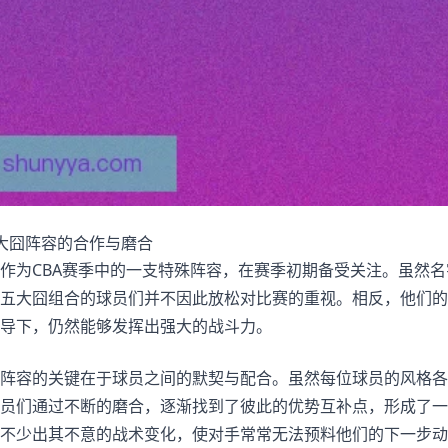
大囧阵容的合作与磨合
作为CBA赛季中的一支特殊阵容，在赛季初期备受关注。虽然名
五大囧组合的球员们并不因此放松对比赛的重视。相反，他们的
导下，仍然能够发挥出强大的战斗力。
阵容的关键在于球员之间的默契与配合。虽然每位球员的风格各
员们通过不断的磨合，逐渐找到了彼此的优势互补点，形成了一
不少出其不意的战术变化，使对手常常无法预料他们的下一步动