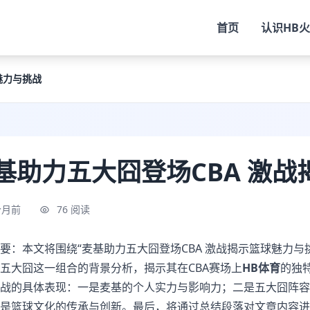
首页
认识
HB
魅力与挑战
基助力五大囧登场CBA 激
个月前
76 阅读
要：本文将围绕“麦基助力五大囧登场CBA 激战揭示篮球魅力
五大囧这一组合的背景分析，揭示其在CBA赛场上
HB体育
的独
战的具体表现：一是麦基的个人实力与影响力；二是五大囧阵容
是篮球文化的传承与创新。最后，将通过总结段落对文章内容进