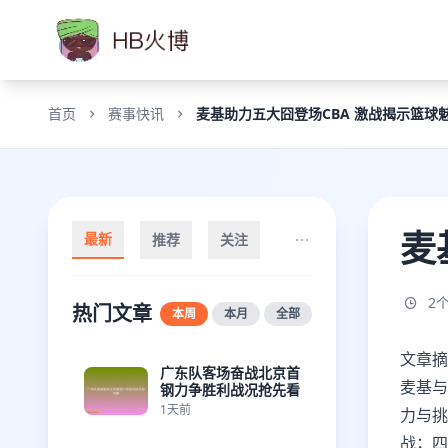
首页
赛事快讯
麦基助力五大囧登场CBA 激战揭示篮球
麦
最新
推荐
关注
2
热门文章
本周
本月
全部
文章摘
广东队客场奋战北京首
麦基与
钢力争胜利战况抢先看
1天前
力与挑
战；四