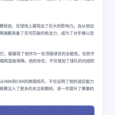
比赛经验，在球场上展现出了巨大的影响力。自从他加
防两端都具备了无可匹敌的统治力，成为了对手难以忽
打，都展现了他作为一名顶级球员的全能性。在防守
帽和篮板保障。他的存在，不仅增加了球队的内线防
NBA到CBA的跨国经历，不仅证明了他的适应能力
A联赛注入了更多的关注和期待，进一步提升了赛事的