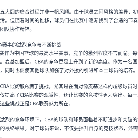
五大囧的磨合过程并非一帆风顺。由于球员之间风格的差异，初
滑。但随着时间的推移，球员们在比赛中逐渐找到了合适的节奏
团队协作精神。
BA赛事的激烈竞争与不断挑战
联赛作为中国篮球的最高水平赛事，竞争的激烈程度不言而喻。
。麦基加盟后，CBA的竞争更是上升到了新的高度。作为一名国
，同时也促使其他球队加强了对外援的引进和本土球员的培养。
CBA比赛都充满了挑战，尤其是在面对像麦基这样的超级球员
仅提高了CBA比赛的观赏性，还让比赛的竞技性更为突出。每
这些挑战正是CBA联赛魅力所在。
激烈的竞争环境下，CBA的球队和球员面临着不断进步和突破
的最终结果。对于球员来说，不仅要提升自身的竞技状态，还需
。