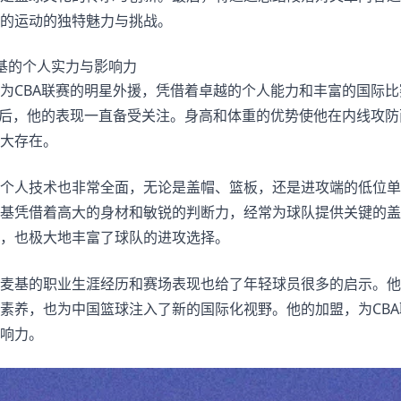
的运动的独特魅力与挑战。
基的个人实力与影响力
为CBA联赛的明星外援，凭借着卓越的个人能力和丰富的国际
A后，他的表现一直备受关注。身高和体重的优势使他在内线攻
大存在。
个人技术也非常全面，无论是盖帽、篮板，还是进攻端的低位单
基凭借着高大的身材和敏锐的判断力，经常为球队提供关键的盖
，也极大地丰富了球队的进攻选择。
麦基的职业生涯经历和赛场表现也给了年轻球员很多的启示。他从
素养，也为中国篮球注入了新的国际化视野。他的加盟，为CB
响力。