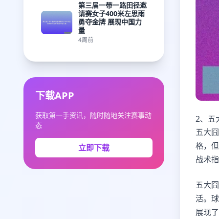
第三届一带一路田径邀
请赛女子400米左思雨
勇夺金牌 展现中国力
量
4周前
下载APP
获取第一手资讯，随时随地关注赛事动
2、五
态
五大囧
格，但
立即下载
战术指
五大囧
活。球
展现了