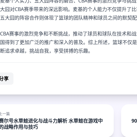
麦基个人实力、五大囧阵容的磨合、CBA赛事的激烈竞争与挑
大囧对CBA赛季带来的深远影响。麦基的个人能力不仅提升了比
五大囧的阵容合作则体现了篮球的团队精神和球员之间的默契
CBA赛事的激烈竞争和不断挑战，推动了球员和球队在技术和
国得到了更加广泛的推广和深入的普及。综上所述，篮球不仅是
断追求卓越，挑战自我，享受拼搏的乐趣。
分享
上一篇
赛尔号水草蛙进化与战斗力解析 水草蛙在游戏中
9
的战略作用与技巧