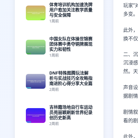
体育培训机构加速洗牌
玩家”
用户愈加关注教学质量
多变。
与安全保障
1周前
此外，
换不仅
中国女队在体操世锦赛
团体赛中勇夺铜牌展现
实力和韧性
二、沉
1周前
沉浸感
然。天
DNF特殊图腾玩法解
析与实战技巧全攻略指
南进阶心得分享大全篇
声音设
2周前
据剧情
吉林籍场地自行车运动
剧情叙
员苑丽颖刷新世界纪录
创历史新高
看的剧
2周前
此外，