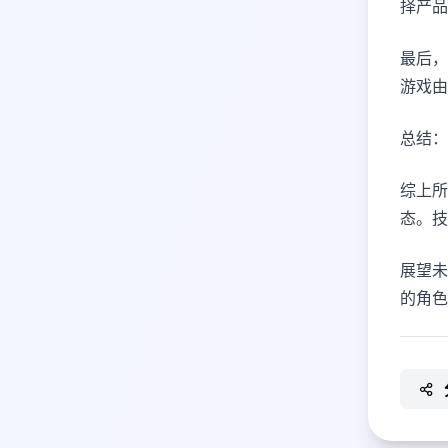
择产品
最后，
游戏由
总结：
综上所
态。技
展望未
的角色