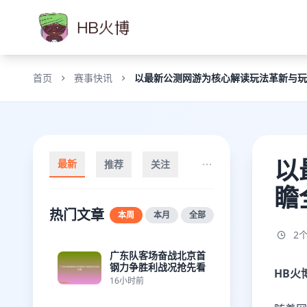
首页
赛事快讯
以最新公测网游为核心解读玩法革新与玩
以
最新
推荐
关注
瞻
热门文章
本周
本月
全部
2
广东队客场奋战北京首
钢力争胜利战况抢先看
HB火
16小时前