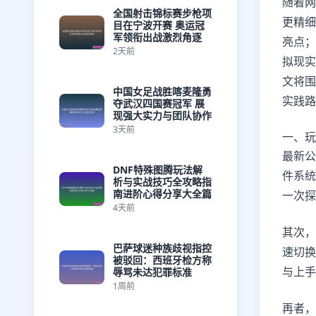
随着网
全国射击锦标赛步枪项
更精细
目在宁波开赛 奥运冠
军领衔出战激烈角逐
亮点；
2天前
拟现实
文将围
中国女足战胜喀麦隆勇
实践路
夺武汉四国赛冠军 展
现强大实力与团队协作
3天前
一、玩
最新公
DNF特殊图腾玩法解
件系统
析与实战技巧全攻略指
南进阶心得分享大全篇
一次探
4天前
其次，
巴萨球迷种族歧视指控
速切换
被驳回：西班牙检方称
与上手
辱骂未达犯罪标准
1周前
再者，