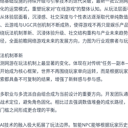
络基础设施的持续升级与引擎技术的迭代突破，最新一批公测网
化的运营模式，重塑玩家对“在线游戏”的整体认知。从玩法层面
从体验层面看，沉浸感、社交深度与个性表达逐渐取代单纯数值
、云游戏与UGC共创机制不断成熟，使得游戏不再只是娱乐产
绕玩法机制革新、沉浸体验升级、社交结构重构与产业未来趋势
径，全面前瞻网络游戏未来的发展方向，力图为行业观察者与玩
法机制革新
测网游在玩法机制上最显著的变化，体现在对传统“任务—副本
开始成为核心框架，世界不再围绕玩家单向运转，而是根据玩家
索都具备不可复制的结果，增强了新鲜感与参与感。
多职业与多流派自由组合成为当前设计的重要方向。开发团队通
战术定位，避免角色固化。相比过去强调数值堆叠的成长路径，
门槛之间形成更合理的平衡。
AI技术的融入极大拓展了玩法边界。智能NPC能够根据玩家历