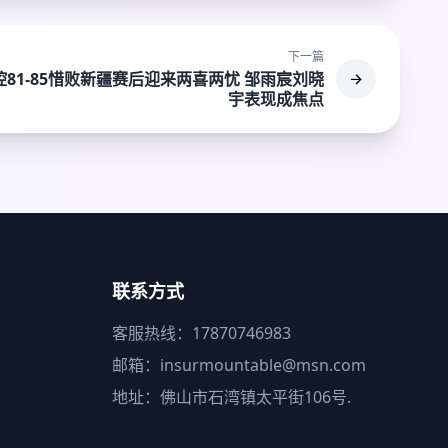
下一篇
控81-85惜败新疆赛后迎来两喜两忧 邹雨宸刘晓
宇表现成焦点
联系方式
客服热线：17870746983
邮箱：insurmountable@msn.com
地址：佛山市石湾镇太平街106号.