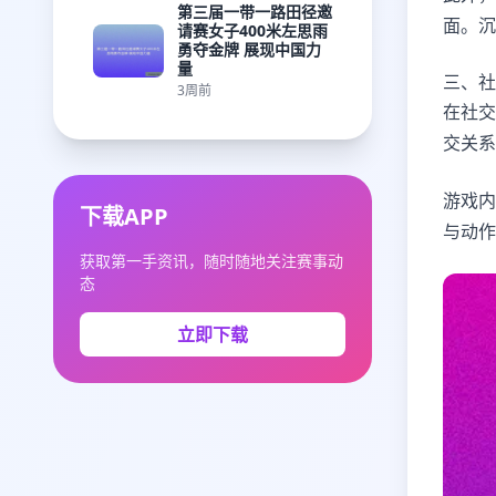
第三届一带一路田径邀
面。沉
请赛女子400米左思雨
勇夺金牌 展现中国力
量
三、社
3周前
在社交
交关系
游戏内
下载APP
与动作
获取第一手资讯，随时随地关注赛事动
态
立即下载